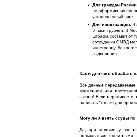
Для граждан России
не оформивших пропи
установленный срок, 
Для иностранцев.
В 
3 тысяч рублей. В Мо
штрафа составит от т
сотрудники ОМВД могу
иностранцу, без регис
выдворения.
Как и для чего обрабаты
Все данные передаваемые 
временной или постоянно
закона! Если переживаете,
написать "только для пропис
Могу ли я взять ссуды по
Да, при наличии у вас н
пользоваться кредитными 