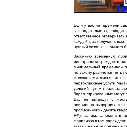
Если у вас нет времени са
законодательства, наводить
ответственное уговаривать 
каждый раз получая отказ, 
нужный хозяин.... намного б
Законную временную проп
иностранных граждан в на
минимальный временной п
по закону равняется пять л
с хозяевами жилья, что п
первоклассные услуги.Мы 
условий путем предоставле
Зарегистрированные могут 
Вас не выпишут с места
неизменно выдерживается 
прописанного - десять квад
РФ), запись занесена в 
сюрпризов в гос. учрежден
взятых на себя обязанност